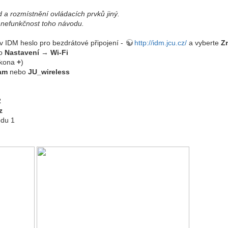
 a rozmístnění ovládacích prvků jiný.
 nefunkčnost toho návodu.
 v IDM heslo pro bezdrátové připojení -
http://idm.jcu.cz/
a vyberte
Z
do
Nastavení
→
Wi-Fi
ikona
+
)
am
nebo
JU_wireless
2
z
odu 1