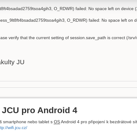
9lt8ft4bsadad2759tsoa4gih3, O_RDWR) failed: No space left on device (
/sess_9lt8ft4bsadad2759tsoa4gih3, O_RDWR) failed: No space left on d
lease verify that the current setting of session.save_path is correct (/sr
kulty JU
a JCU pro Android 4
áš smartphone nebo tablet s
OS
Android 4 pro připojení k bezdrátové sí
tp://wifi.jcu.cz/