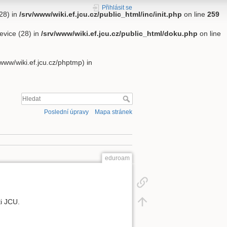
Přihlásit se
28) in
/srv/www/wiki.ef.jcu.cz/public_html/inc/init.php
on line
259
evice (28) in
/srv/www/wiki.ef.jcu.cz/public_html/doku.php
on line
v/www/wiki.ef.jcu.cz/phptmp) in
Poslední úpravy
Mapa stránek
eduroam
ti JCU.