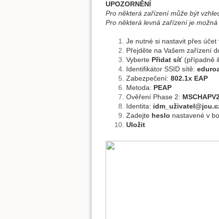
UPOZORNĚNÍ
Pro některá zařízení může být vzhled
Pro některá levná zařízení je možná
Je nutné si nastavit přes účet
Přejděte na Vašem zařízení 
Vyberte
Přidat síť
(případně 
Identifikátor SSID sítě:
eduro
Zabezpečení:
802.1x EAP
Metoda:
PEAP
Ověření Phase 2:
MSCHAPV
Identita:
idm_uživatel@jcu.c
Zadejte
heslo
nastavené v b
Uložit