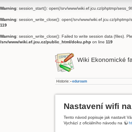
Warning
: session_start(): open(/srv/www/wiki.ef.jcu.cz/phptmp/sess_
Warning
: session_write_close(): open(/srv/www/wiki.ef.jcu.cz/phptmp
119
Warning
: session_write_close(): Failed to write session data (files). P
/srv/www/wiki.ef.jcu.cz/public_html/doku.php
on line
119
Wiki Ekonomické fa
Historie:
eduroam
•
Nastavení wifi n
Tento návod popisuje jak nastavit V
Vychází z oficiálního návodu na
ht